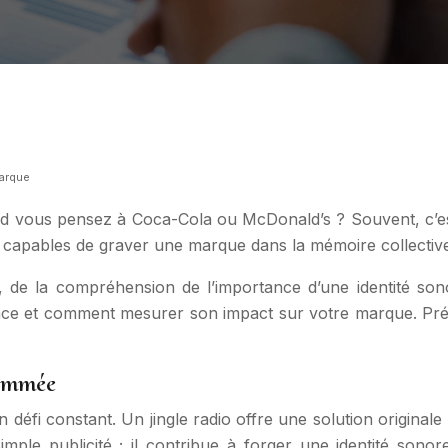
marque
 vous pensez à Coca-Cola ou McDonald’s ? Souvent, c’est le
g capables de graver une marque dans la mémoire collectiv
de la compréhension de l’importance d’une identité sonor
efficace et comment mesurer son impact sur votre marque. 
nommée
 défi constant. Un jingle radio offre une solution originale 
ple publicité ; il contribue à forger une identité sonor