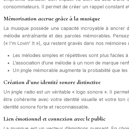
consommateurs. Il permet de créer un rappel constant et 
Mémorisation accrue grâce à la musique
La musique possède une capacité incroyable à ancrer de
mélodie entraînante et des paroles mémorables. Pensez
(« I’m Lovin’ It »), qui restent gravés dans nos mémoires
Les mélodies simples et répétitives sont plus faciles 
L’association d’une mélodie à un nom de marque ren
Un jingle mémorable augmente la probabilité que les
Création d’une identité sonore distinctive
Un jingle radio est un véritable « logo sonore ». Il perm
être cohérente avec votre identité visuelle et votre ton
identité sonore forte et reconnaissable.
Lien émotionnel et connexion avec le public
La musique est un vecteur d’émotions puissant. En choi