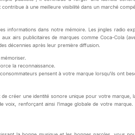
contribue à une meilleure visibilité dans un marché compéti
s informations dans notre mémoire. Les jingles radio exp
 aux airs publicitaires de marques comme Coca-Cola (av
 des décennies après leur première diffusion.
à mémoriser.
force la reconnaissance.
 consommateurs pensent à votre marque lorsqu’ils ont beso
et de créer une identité sonore unique pour votre marque, la
 de voix, renforçant ainsi l’image globale de votre marqu
sissant la bonne musique et les bonnes paroles, vous pou