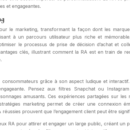
es et engageantes.
ng
our le marketing, transformant la façon dont les marques 
isant à un parcours utilisateur plus riche et mémorable.
ptimiser le processus de prise de décision d’achat et co
ntages clés, illustrant comment la RA est en train de redé
.
s consommateurs grâce à son aspect ludique et interactif.
ngageante. Pensez aux filtres Snapchat ou Instagram s
rsonnages amusants. Ces expériences partagées sur les ré
tratégies marketing permet de créer une connexion émoti
 réussies prouvent que l’engagement client peut être signi
eux RA pour attirer et engager un large public, créant un